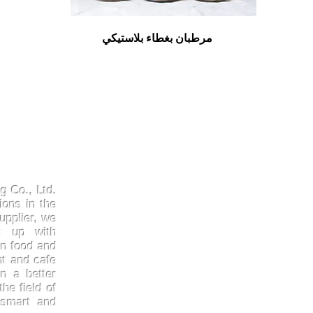
مرطبان بغطاء بلاستيكي
Products
Quick
Kraftpaper
About 
g Co., Ltd.
Solutions
Gallery
ions in the
upplier, we
Paper Cups
Contac
ep up with
Sugarcane
Certifi
in food and
Cornstarch
FAQ
nt and cafe
n a better
he field of
 smart and