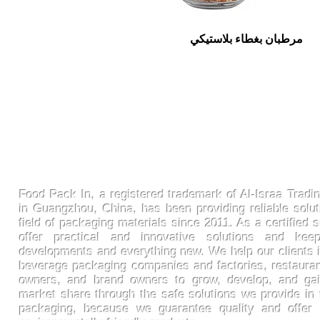
مرطبان بغطاء بلاستيكي
FoodPackin
Food Pack In, a registered trademark of Al-Israa Tradin
in Guangzhou, China, has been providing reliable solut
field of packaging materials since 2011. As a certified s
offer practical and innovative solutions and ke
developments and everything new. We help our clients 
beverage packaging companies and factories, restaura
owners, and brand owners to grow, develop, and gai
market share through the safe solutions we provide in t
packaging, because we guarantee quality and offer