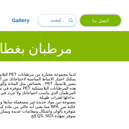
Gallery
اتصل بنا
مرطبان بغطاء
البلاستيكية PET لدينا مجموعة مختارة من مرطبانات
يمكنك اختيار الانماط المناسبة لاحتياجاتك من 
بخصائص مثل المتانة والوضوح الجيد وحاجز الرطوبة الجيد ويميل إلى مقاومة الصدمات عند النقل , PET يتميز بلاستيك
متوفرة في مجموعة متنوعة من الألوان والأحجام. قم بتمرير الفأرة للأسفل لاختيار PET هذه المرطبانات البلاستيكية
المرطمان الذي يناسب احتياجاتك ولا تتردد في 
بداحلها لفترات طويلة.
PET مصنوعة من مواد جديدة غير مستعملة سابقا ونقية 100٪ من البل
مما يعني أنه خالي من مادة كيميائية تسمى بيسفينول BPA خالية من
متوفرة بألوان واشكال ومقاسات عديدة ويمكن طب
إلخ QS, SGS متوفر شهادة