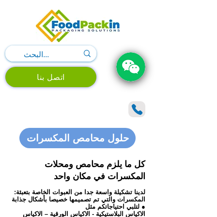
اتصل بنا
حلول محامص المكسرات
كل ما يلزم محامص ومحلات
المكسرات في مكان واحد
:لدينا تشكيلة واسعة جدا من العبوات الخاصة بتعبئة
المكسرات والتي تم تصميمها خصيصا بأشكال جذابة
لتلبي احتياجاتكم مثل ●
الاكياس البلاستيكية - الاكياس الورقية – الاكياس