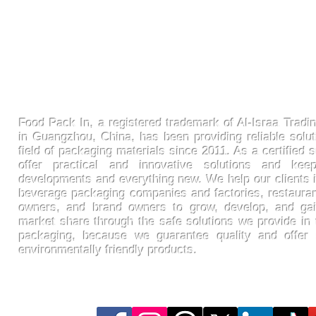
FoodPackin
Food Pack In, a registered trademark of Al-Israa Tradin
in Guangzhou, China, has been providing reliable solut
field of packaging materials since 2011. As a certified s
offer practical and innovative solutions and ke
developments and everything new. We help our clients 
beverage packaging companies and factories, restaura
owners, and brand owners to grow, develop, and gai
market share through the safe solutions we provide in t
packaging, because we guarantee quality and offer
environmentally friendly products.