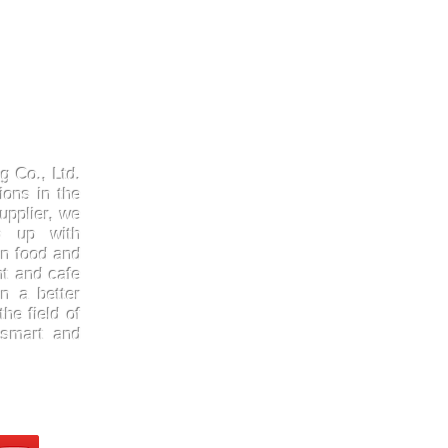
Products
Quick
Kraftpaper
About 
g Co., Ltd.
Solutions
Gallery
ions in the
upplier, we
Paper Cups
Contac
ep up with
Sugarcane
Certifi
in food and
Cornstarch
FAQ
nt and cafe
n a better
he field of
 smart and