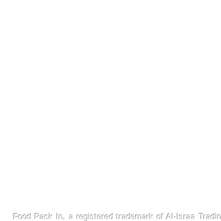
FoodPackin
Food Pack In, a registered trademark of Al-Israa Tradin