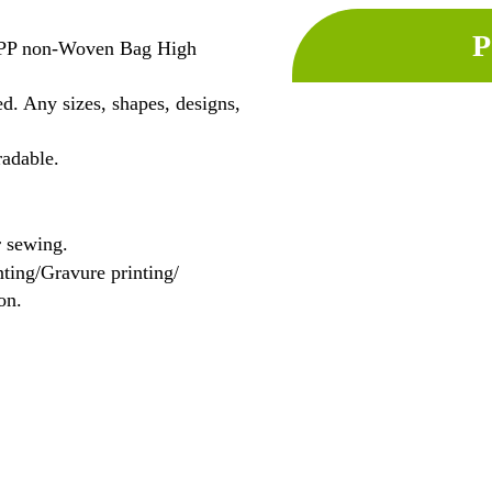
P
l PP non-Woven Bag High
d. Any sizes, shapes, designs,
radable.
r sewing.
nting/Gravure printing/
on.