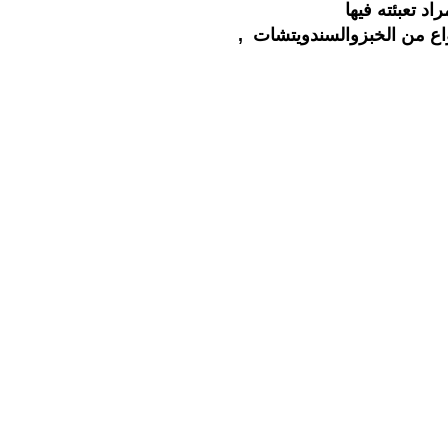
مثل الشاي ، القهوة ،المكسرات , الحبوب والبقوليات , البهارات , الفواكه المجففة , التمور , بعض انواع من الخبزوالسندويتشات ,