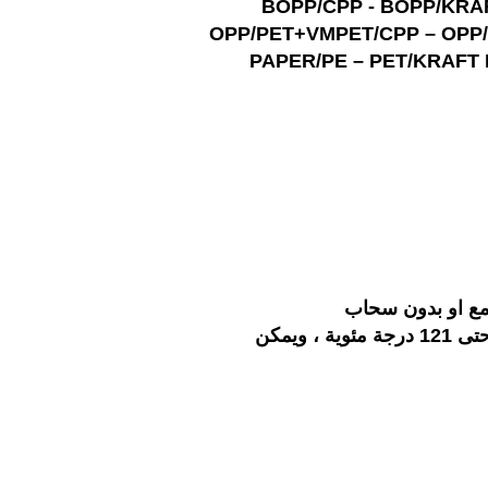
BOPP/CPP - BOPP/KRA
OPP/PET+VMPET/CPP – OPP/
PAPER/PE – PET/KRAFT 
، مع او بدون سحاب
يمكن استخدام أكياس الفوهة لبعض الأطعمة السائلة مثل الصلصة والتي تتطلب البسترة أو التعقيم حتى 121 درجة مئوية ، ويمكن