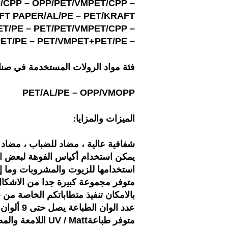
/CPP – OPP/PET/VMPET/CPP –
FT PAPER/AL/PE – PET/KRAFT
T/PE – PET/PET/VMPET/CPP –
ET/PE – PET/VMPET+PET/PE –
فئة مواد الرولات المستخدمة في صناع
PET/AL/PE – OPP/VMOPP
:الميزات والمزايا
شفافية عالية ، مضاد للضباب ، مضاد ل
استخدامها للزيوت والمشروبات وما إ
متوفر مجموعة كبيرة جدا من الاشكال 
بالامكان تنفيذ متطاباتكم الخاصة من
عدد الوان الطباعة يصل حتى 9 ألوان
اللامعة والمطفية UV / Mattمتوفر طباعة