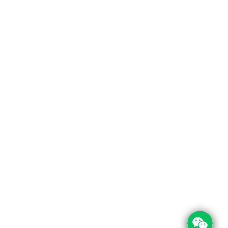
 Links
Contact Info
Us
Room 209, Tong Yue Commercial Building,
Xichazhai Road, Baiyun District, Guangzhou 
t Us
cations
+86 197 0030 0644
+86 208 1303 950
service@foodpackin.com