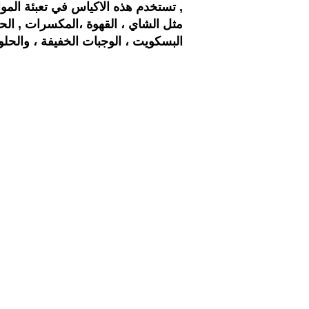
تستخدم هذه الاكياس في تعبئة المواد الغذائية عموما , وتختلف استخداماتها بناءا على نوع المنتج المراد تعبئته فيها ,
البسكويت ، الوجبات الخفيفة ، والحلوى