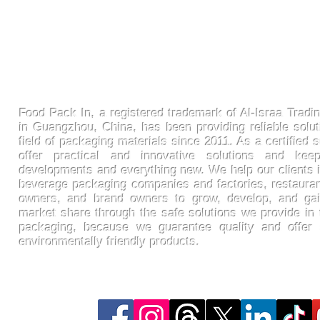
FoodPackin
Food Pack In, a registered trademark of Al-Israa Tradin
in Guangzhou, China, has been providing reliable solut
field of packaging materials since 2011. As a certified s
offer practical and innovative solutions and ke
developments and everything new. We help our clients 
beverage packaging companies and factories, restaura
owners, and brand owners to grow, develop, and gai
market share through the safe solutions we provide in t
packaging, because we guarantee quality and offer
environmentally friendly products.