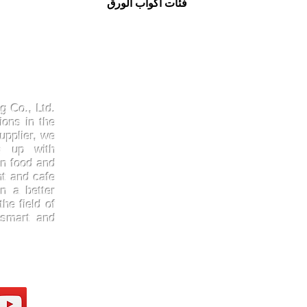
​فئات أكواب الورق
Products
Quick
Kraftpaper
About 
g Co., Ltd.
Solutions
Gallery
ions in the
upplier, we
Paper Cups
Contac
ep up with
Sugarcane
Certifi
in food and
Cornstarch
FAQ
nt and cafe
n a better
he field of
 smart and