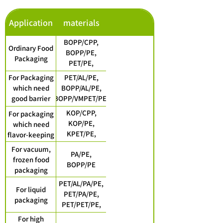
Application
materials
BOPP/CPP,
Ordinary Food
BOPP/PE,
Packaging
PET/PE,
MOPP/PE,
For Packaging
PET/AL/PE,
MOPP/CPP, Kraft
which need
BOPP/AL/PE,
Paper/VMPET/PE
good barrier
BOPP/VMPET/PE,
Kraft
and moisture
PET/VMPET/CPP,
KOP/CPP,
For packaging
Paper/Al/PE
proof
PET/VMPET/PE,
KOP/PE,
which need
BOPP/VMCPP
KPET/PE,
flavor-keeping
KPET/CPP
For vacuum,
PA/PE,
frozen food
BOPP/PE
packaging
PET/AL/PA/PE,
For liquid
PET/PA/PE,
packaging
PET/PET/PE,
PET/AL/PE
For high