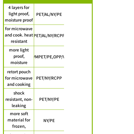
4 layers for
light proof,
PET/AL/NY/PE
moisture proof
and shock
for microwave
resistant
and cook. heat
PET/AL/NY/RCPP
resistant
material
more light
proof,
PET/AL/PE,PET/VMPET/PE,OPP/VMCPP,OPP/CPP
moisture
resistant. For
retort pouch
Packing
for microwave
PET/NY/RCPP
Cosmetic bag,
and cooking
mask bag
shock
resistant, non-
PET/NY/PE
leaking
more soft
material for
NY/PE
frozen,
vacuum